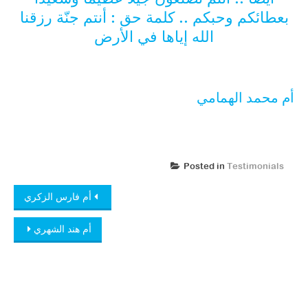
بعطائكم وحبكم .. كلمة حق : أنتم جنّة رزقنا
الله إياها في الأرض
أم محمد الهمامي
Posted in
Testimonials
Post
أم فارس الزكري
navigation
أم هند الشهري