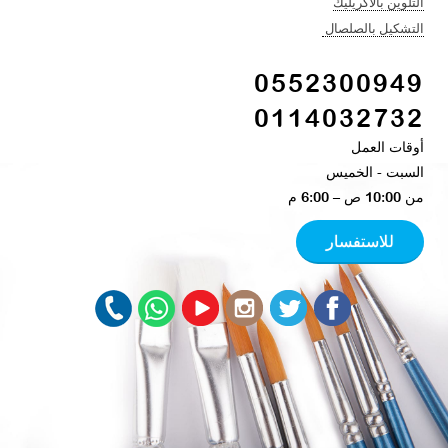
التلوين بالأكريليك​
التشكيل بالصلصال ​
0552300949
0114032732
أوقات العمل
السبت - الخميس​
من 10:00 ص – 6:00 م ​
للاستفسار