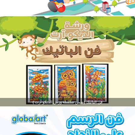
فن الباتيك (ضمن سلسلة ورش الديكو آرت )