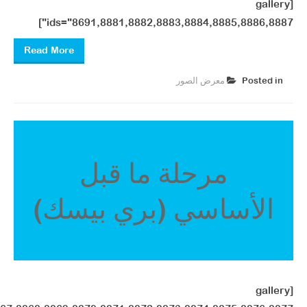
[gallery
ids="8691,8881,8882,8883,8884,8885,8886,8887"]
Read More
Posted in
معرض الصور ​
مرحلة ما قبل
الأساسي (بري بيسك)
[gallery