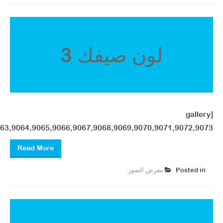
لون صيفك 3
[gallery
63,9064,9065,9066,9067,9068,9069,9070,9071,9072,9073"]
Read More
Posted in
معرض الصور ​