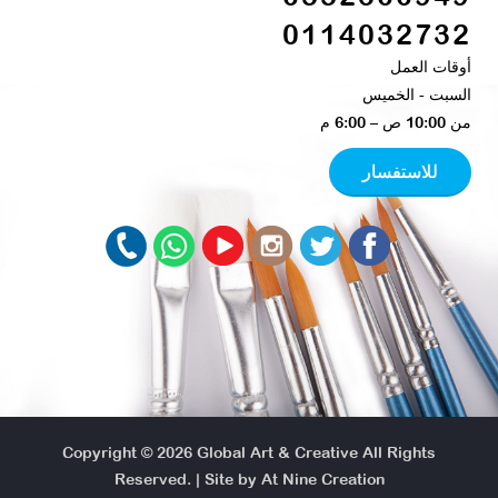
0114032732
أوقات العمل
السبت - الخميس​
من 10:00 ص – 6:00 م ​
للاستفسار
Copyright © 2026
Global Art & Creative
All Rights
Reserved. | Site by
At Nine Creation