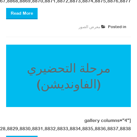
67,8868,8869,8870,8871,8872,8873,8874,8875,8876,8877"]
Read More
Posted in
معرض الصور ​
مرحلة التحضيري
(الفاونديشن)
[gallery columns="4"
28,8829,8830,8831,8832,8833,8834,8835,8836,8837,8838"]