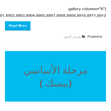
[gallery columns="6"
01,8902,8903,8904,8905,8907,8908,8909,8910,8911,8912"]
Read More
Posted in
معرض الصور ​
مرحلة الأساسي
(بيسك )