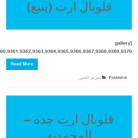
قلوبال ارت (ينبع)
[gallery
60,9361,9362,9363,9364,9365,9366,9367,9368,9369,9370"]
Read More
Posted in
معرض الصور ​
قلوبال ارت جده –
المحمديه