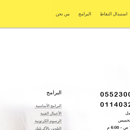
استبدال النقاط
البرامج
من نحن
البرامج
055230
011403
البرامج الأساسية
مل
الأعمال الفنية​
لخميس​
الرسوم الكرتونية ​
التلوين بالأكريليك​