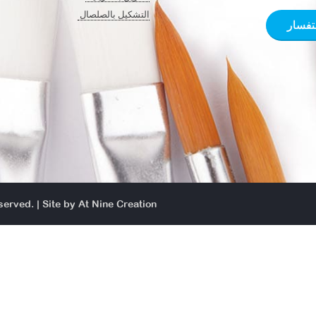
التشكيل بالصلصال ​
تفسار
served. | Site by
At Nine Creation