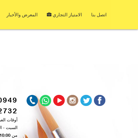
اتصل بنا
الامتياز التجاري
المعرض والأخبار
0949
2732
أوقات الع
السبت - ا
من 10:00 ص – 6:00 م ​